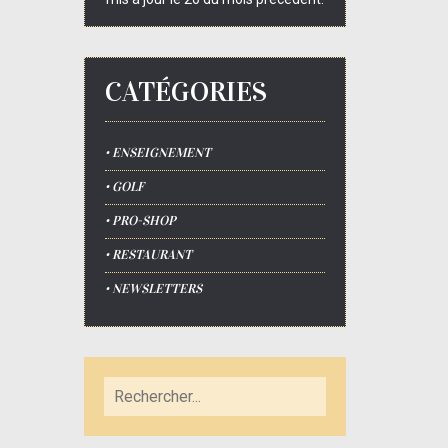
CATÉGORIES
• ENSEIGNEMENT
• GOLF
• PRO-SHOP
• RESTAURANT
• NEWSLETTERS