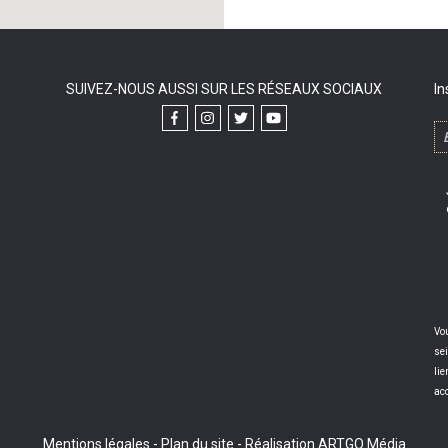
SUIVEZ-NOUS AUSSI SUR LES RÉSEAUX SOCIAUX
In
Vou
sei
lie
ac
Mentions légales
-
Plan du site
-
Réalisation ARTGO Média