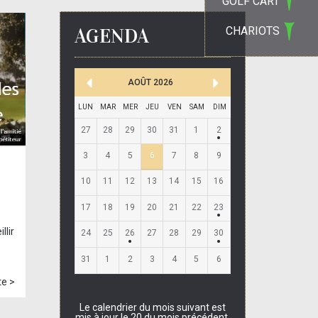
GOLF CART
AGENDA
CHARIOTS
AOÛT
2026
LUN
MAR
MER
JEU
VEN
SAM
DIM
27
28
29
30
31
1
2
3
4
5
6
7
8
9
10
11
12
13
14
15
16
17
18
19
20
21
22
23
llir
24
25
26
27
28
29
30
31
1
2
3
4
5
6
te >
Le calendrier du mois suivant est
mis à jour le 20 du mois précédent.