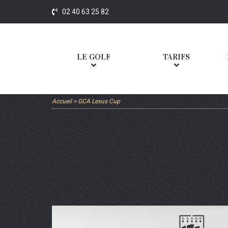
02 40 63 25 82
LE GOLF
TARIFS
Accueil
>
GCA Lexus Cup