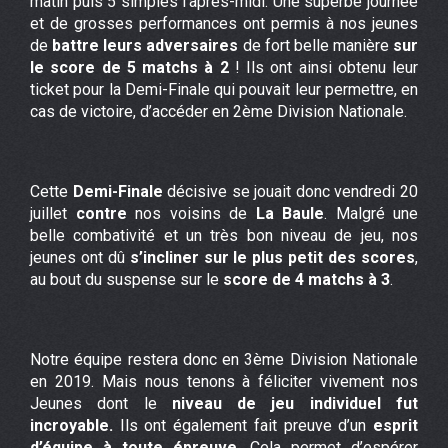
matin puis 5 simples l’après-midi. Une superbe journée
et de grosses performances ont permis à nos jeunes
de
battre leurs adversaires
de fort belle manière
sur
le score de 5 matchs à 2
! Ils ont ainsi obtenu leur
ticket pour la Demi-Finale qui pouvait leur permettre, en
cas de victoire, d’accéder en 2ème Division Nationale.
Cette
Demi-Finale
décisive se jouait donc vendredi 20
juillet
contre
nos voisins de
La Baule
. Malgré une
belle combativité et un très bon niveau de jeu, nos
jeunes ont dû
s’incliner sur le plus petit des scores
,
au bout du suspense sur le
score de 4 matchs à 3
.
Notre équipe restera donc en 3ème Division Nationale
en 2019. Mais nous tenons à féliciter vivement nos
Jeunes dont le
niveau de jeu individuel fut
incroyable.
Ils ont également fait preuve d’un
esprit
d’équipe à toute épreuve
. Cela permet d’espérer