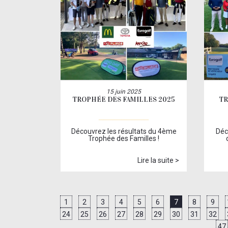
15 juin 2025
TROPHÉE DES FAMILLES 2025
TR
Découvrez les résultats du 4ème
Déc
Trophée des Familles !
Lire la suite >
1
2
3
4
5
6
7
8
9
24
25
26
27
28
29
30
31
32
47