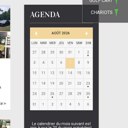
GOLF CART
AGENDA
CHARIOTS
AOÛT
2026
LUN
MAR
MER
JEU
VEN
SAM
DIM
27
28
29
30
31
1
2
3
4
5
6
7
8
9
10
11
12
13
14
15
16
17
18
19
20
21
22
23
a
24
25
26
27
28
29
30
te >
31
1
2
3
4
5
6
Le calendrier du mois suivant est
mis à jour le 20 du mois précédent.