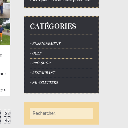
CATÉGORIES
• ENSEIGNEMENT
• GOLF
UR
• PRO-SHOP
• RESTAURANT
uare
• NEWSLETTERS
te >
23
46