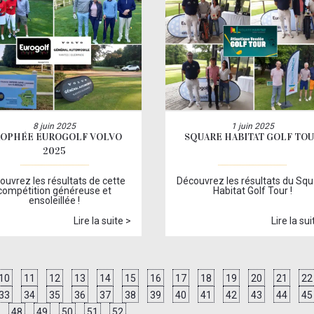
8 juin 2025
1 juin 2025
OPHÉE EUROGOLF VOLVO
SQUARE HABITAT GOLF TO
2025
ouvrez les résultats de cette
Découvrez les résultats du Sq
compétition généreuse et
Habitat Golf Tour !
ensoleillée !
Lire la suite >
Lire la sui
10
11
12
13
14
15
16
17
18
19
20
21
22
33
34
35
36
37
38
39
40
41
42
43
44
45
48
49
50
51
52