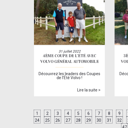
31 juillet 2022
4ÈME COUPE DE L’ÉTÉ AVEC
3È
VOLVO GÉNÉRAL AUTOMOBILE
VO
Découvrez les leaders des Coupes
Déco
de l’Été Volvo !
Lire la suite >
1
2
3
4
5
6
7
8
9
24
25
26
27
28
29
30
31
32
47