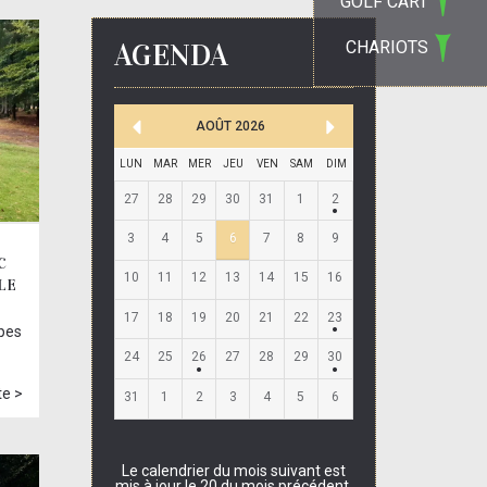
GOLF CART
AGENDA
CHARIOTS
AOÛT
2026
LUN
MAR
MER
JEU
VEN
SAM
DIM
27
28
29
30
31
1
2
3
4
5
6
7
8
9
C
10
11
12
13
14
15
16
LE
17
18
19
20
21
22
23
pes
24
25
26
27
28
29
30
te >
31
1
2
3
4
5
6
Le calendrier du mois suivant est
mis à jour le 20 du mois précédent.