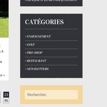
CATÉGORIES
• ENSEIGNEMENT
• GOLF
C
LE
• PRO-SHOP
• RESTAURANT
la
• NEWSLETTERS
te >
23
46