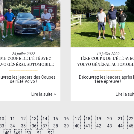
24 juillet 2022
10 juillet 2022
ME COUPE DE L’ÉTÉ AVEC
1ÈRE COUPE DE L’ÉTÉ AVE
LVO GÉNÉRAL AUTOMOBILE
VOLVO GÉNÉRAL AUTOMOBI
uvrez les leaders des Coupes
Découvrez les leaders après 
de l’Été Volvo !
1ère épreuve !
Lire la suite >
Lire la sui
10
11
12
13
14
15
16
17
18
19
20
21
22
33
34
35
36
37
38
39
40
41
42
43
44
45
48
49
50
51
52