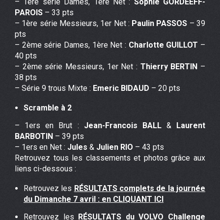
– 1ère série Dames, 1ère Net :
Sophie GORDEEFF-
PAROIS
– 33 pts
– 1ère série Messieurs, 1er Net :
Paulin PASSOS
– 39
pts
– 2ème série Dames, 1ère Net :
Charlotte GUILLOT
–
40 pts
– 2ème série Messieurs, 1er Net :
Thierry BERTIN
–
38 pts
– Série 9 trous Mixte :
Emeric BIDAUD
– 20 pts
Scramble à 2
– 1ers en Brut :
Jean-Francois BALL
&
Laurent
BARBOTIN
– 39 pts
– 1ers en Net :
Jules
&
Julien RIO
– 43 pts
Retrouvez tous les classements et photos grâce aux
liens ci-dessous :
Retrouvez les
RÉSULTATS
complets
de la journée
du Dimanche 7 avril : en CLIQUANT ICI
Retrouvez les
RÉSULTATS
du VOLVO Challenge