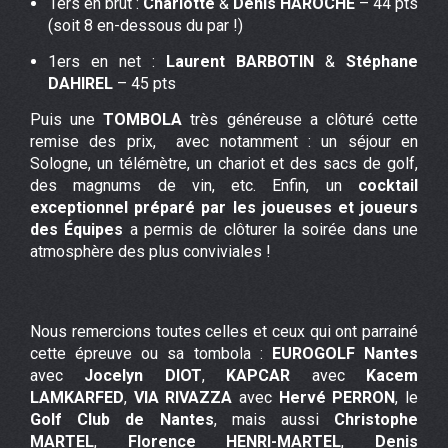
1ers en brut :
Charlotte
&
Denis HAROCHE
– 44 pts
(soit 8 en-dessous du par !)
1ers en net :
Laurent BARBOTIN
&
Stéphane
DAHIREL
– 45 pts
Puis une
TOMBOLA
très généreuse a clôturé cette
remise des prix, avec notamment : un séjour en
Sologne, un télémètre, un chariot et des sacs de golf,
des magnums de vin, etc. Enfin, un
cocktail
exceptionnel préparé par les joueuses et joueurs
des Équipes
a permis de clôturer la soirée dans une
atmosphère des plus conviviales !
Nous remercions toutes celles et ceux qui ont parrainé
cette épreuve ou sa tombola :
EUROGOLF Nantes
avec
Jocelyn DIOT
,
KAPCAR
avec
Kacem
LAMKARFED
,
VIA RIVAZZA
avec
Hervé PERRON
, le
Golf Club de Nantes
, mais aussi
Christophe
MARTEL
,
Florence HENRI-MARTEL
,
Denis