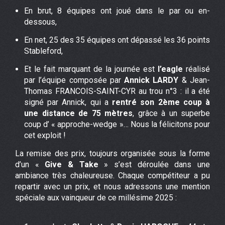
En brut, 8 équipes ont joué dans le par ou en-
dessous,
En net, 25 des 35 équipes ont dépassé les 36 points
Stableford,
Et le fait marquant de la journée est
l’eagle
réalisé
par l’équipe composée par
Annick LARDY
& Jean-
Thomas FRANCOIS-SAINT-CYR au trou n°3 : il a été
signé par Annick, qui a
rentré son 2ème coup à
une distance de 75 mètres
, grâce à un superbe
coup d’ « approche-wedge »… Nous la félicitons pour
cet exploit !
La remise des prix, toujours organisée sous la forme
d’un «
Give & Take
» s’est déroulée dans une
ambiance très chaleureuse. Chaque compétiteur a pu
repartir avec un prix, et nous adressons une mention
spéciale aux vainqueur de ce millésime 2025 :