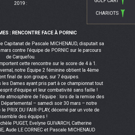
GOLF CART
2019 :
CHARIOTS
MES : RENCONTRE FACE À PORNIC
le Capitanat de Pascale MICHENAUD, disputait sa
mars contre l’équipe de PORNIC sur le parcours
de Carquefou.
portent cette rencontre sur le score de 4 à 1.
vernal, notre Équipe 2 féminine obtient la 4ème
nt final de son groupe, sur 7 équipes.
s les Dames ayant pris part à ce championnat tout
r esprit d’équipe et leur combativité sans faille !
ente atmosphère de l’équipe : lors de la remise des
t Départemental – samedi soir 30 mars – notre
 le PRIX DU FAIR-PLAY, décerné par un vote de
ensemble des équipes !
ichèle PUGET, Evelyne GUIVARCH, Catherine
E, Aude LE CORNEC et Pascale MICHENAUD