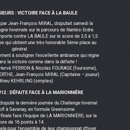
IEURS : VICTOIRE FACE À LA BAULE
par Jean-François MIRAL, disputait samedi la
ne hivernale sur le parcours de Nantes-Erdre.
emporte contre LA BAULE sur le score de 3,5 à 1,5.
upe qui obtient une très honorable 5ème place au
général.
ement à souligner l’excellente ambiance qui règne
ns la victoire comme dans la défaite !
 Hervé PERRON & Nicolas FOURAGE (foursome),
RTHE, Jean-François MIRAL (Capitaine – joueur)
thieu KEHRLING (simples)
12 : DÉFAITE FACE À LA MARIONNIÈRE
isputé la dernière journée du Challenge hivernal
olf à Savenay, en formule Greensome.
i-finale face l’équipe de LA MARIONNIÈRE, sur le
ore de 16 points à 14.
ela pour l’ensemble de leur championnat d’hiver.