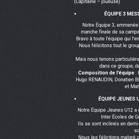
(Capitaine – joueuse)
ÉQUIPE 3 MESS
Notre Équipe 3, emmenée 
manche finale de sa campag
Bravo à toute l’équipe qui l’
Nous félicitons tout le gro
Mais nous tenons particulièr
dans ce groupe, da
Composition de l’équipe
:
Hugo RENAUDIN, Donatien BE
et Mat
ÉQUIPE JEUNES U
Notre Équipe Jeunes U12 a d
Inter Écoles de G
Ils se sont inclinés en dem
sc
Nous les félicitons malgré c