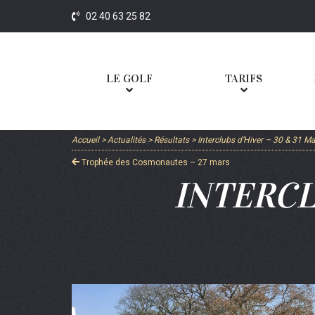
02 40 63 25 82
LE GOLF
TARIFS
Accueil
>
Actualités
>
Résultats
>
Interclubs d’Hiver – 30 & 31 M
Trophée des Cosmonautes – 27 mars
INTERCL