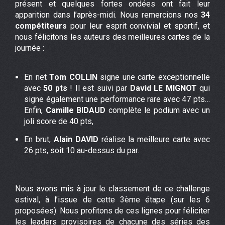
présent et quelques fortes ondées ont fait leur
apparition dans l’après-midi. Nous remercions nos
34
compétiteurs
pour leur esprit convivial et sportif, et
nous félicitons les auteurs des meilleures cartes de la
journée :
En net
Tom COLLIN
signe une carte exceptionnelle
avec
50 pts
! Il est suivi par
David LE MIGNOT
qui
signe également une performance rare avec 47 pts…
Enfin,
Camille BIDAUD
complète le podium avec un
joli score de 40 pts,
En brut,
Alain DAVID
réalise la meilleure carte avec
26 pts, soit 10 au-dessus du par.
Nous avons mis à jour le classement de ce challenge
estival, à l’issue de cette 3ème étape (sur les 6
proposées). Nous profitons de ces lignes pour féliciter
les leaders provisoires de chacune des séries des