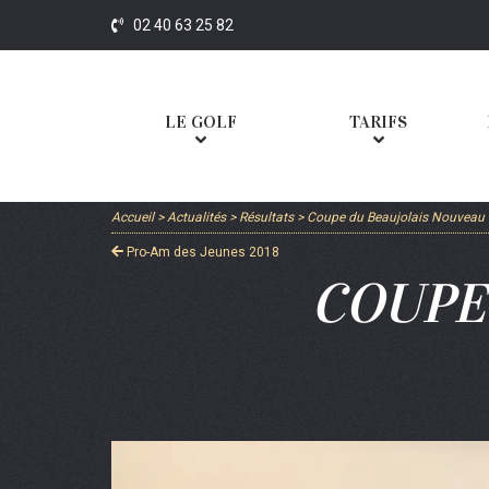
02 40 63 25 82
LE GOLF
TARIFS
Accueil
>
Actualités
>
Résultats
>
Coupe du Beaujolais Nouveau
Pro-Am des Jeunes 2018
COUPE