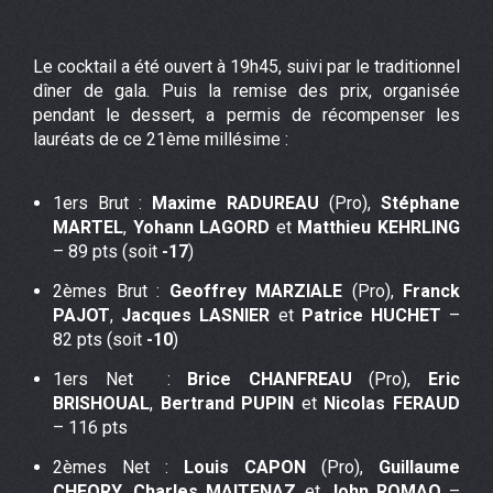
Le cocktail a été ouvert à 19h45, suivi par le traditionnel
dîner de gala. Puis la remise des prix, organisée
pendant le dessert, a permis de récompenser les
lauréats de ce 21ème millésime :
1ers Brut :
Maxime RADUREAU
(Pro),
Stéphane
MARTEL
,
Yohann LAGORD
et
Matthieu KEHRLING
– 89 pts (soit
-17
)
2èmes Brut :
Geoffrey MARZIALE
(Pro),
Franck
PAJOT
,
Jacques LASNIER
et
Patrice HUCHET
–
82 pts (soit
-10
)
1ers Net :
Brice CHANFREAU
(Pro),
Eric
BRISHOUAL
,
Bertrand PUPIN
et
Nicolas FERAUD
– 116 pts
2èmes Net :
Louis CAPON
(Pro),
Guillaume
CHEORY
,
Charles MAITENAZ
et
John ROMAO
–